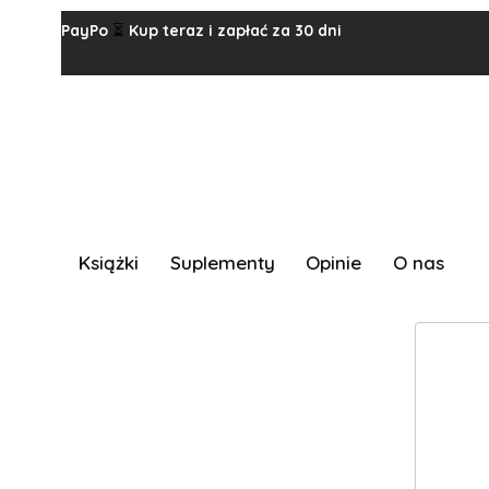
Wysyłka w ciągu 24 godzin!
PayPo
Darmowa dostawa od 49 zł!
Kup teraz i zapłać za 30 dni
⏱️
📦 
⏳
Książki
Suplementy
Opinie
O nas